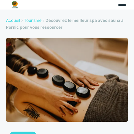
Accueil
›
Tourisme
›
Découvrez le meilleur spa avec sauna à
Pornic pour vous ressourcer