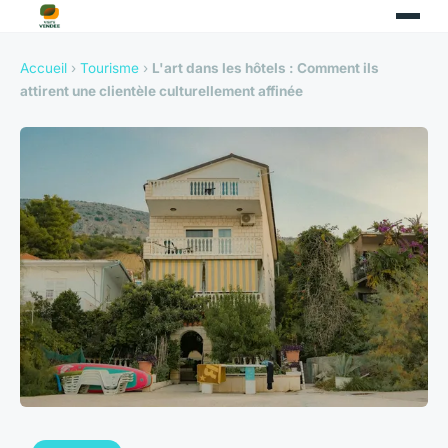
Accueil
›
Tourisme
›
L'art dans les hôtels : Comment ils
attirent une clientèle culturellement affinée