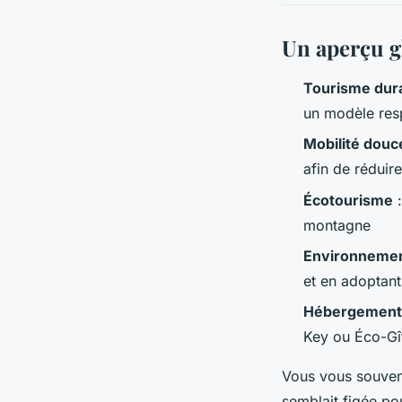
Un aperçu g
Tourisme dur
un modèle res
Mobilité dou
afin de réduir
Écotourisme
:
montagne
Environneme
et en adoptant
Hébergement
Key ou Éco-Gît
Vous vous souvene
semblait figée pou