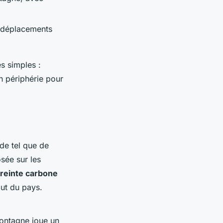
es déplacements
s simples :
en périphérie pour
 de tel que de
sée sur les
reinte carbone
out du pays.
ontagne joue un