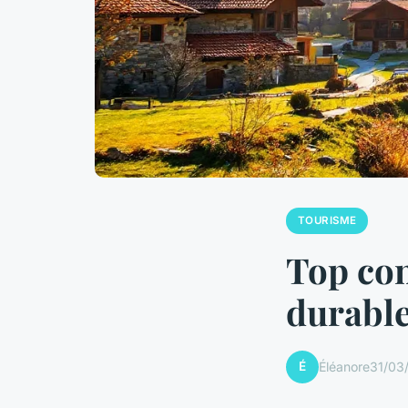
TOURISME
Top con
durabl
É
Éléanore
31/03