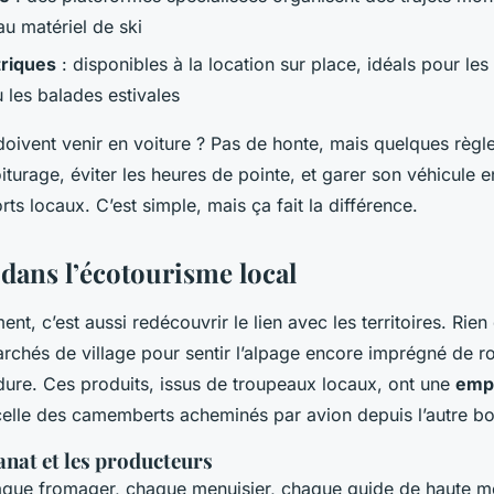
u matériel de ski
triques
: disponibles à la location sur place, idéals pour l
u les balades estivales
doivent venir en voiture ? Pas de honte, mais quelques règle
oiturage, éviter les heures de pointe, et garer son véhicule 
orts locaux. C’est simple, mais ça fait la différence.
dans l’écotourisme local
t, c’est aussi redécouvrir le lien avec les territoires. Rien
archés de village pour sentir l’alpage encore imprégné de ro
ure. Ces produits, issus de troupeaux locaux, ont une
emp
 celle des camemberts acheminés par avion depuis l’autre b
sanat et les producteurs
que fromager, chaque menuisier, chaque guide de haute m