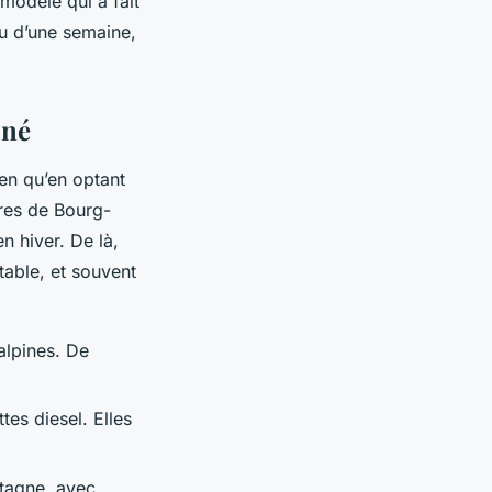
modèle qui a fait
ou d’une semaine,
oné
en qu’en optant
ares de Bourg-
 hiver. De là,
rtable, et souvent
alpines. De
tes diesel. Elles
ntagne, avec