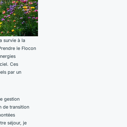
a survie à la
Prendre le Flocon
énergies
ciel. Ces
els par un
ne gestion
n de transition
montées
re séjour, je