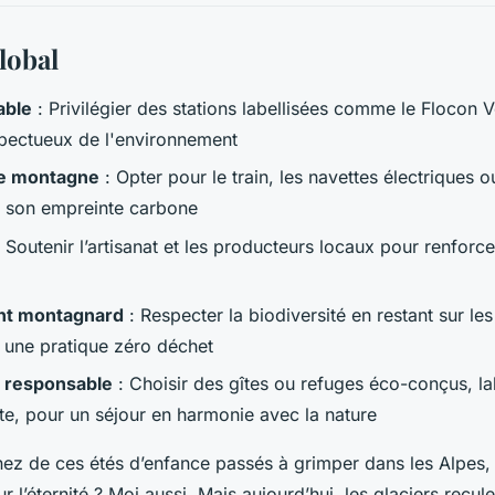
lobal
able
: Privilégier des stations labellisées comme le Flocon V
pectueux de l'environnement
ce montagne
: Opter pour le train, les navettes électriques 
e son empreinte carbone
 Soutenir l’artisanat et les producteurs locaux pour renforc
nt montagnard
: Respecter la biodiversité en restant sur les
 une pratique zéro déchet
 responsable
: Choisir des gîtes ou refuges éco-conçus, la
e, pour un séjour en harmonie avec la nature
z de ces étés d’enfance passés à grimper dans les Alpes, 
r l’éternité ? Moi aussi. Mais aujourd’hui, les glaciers recule