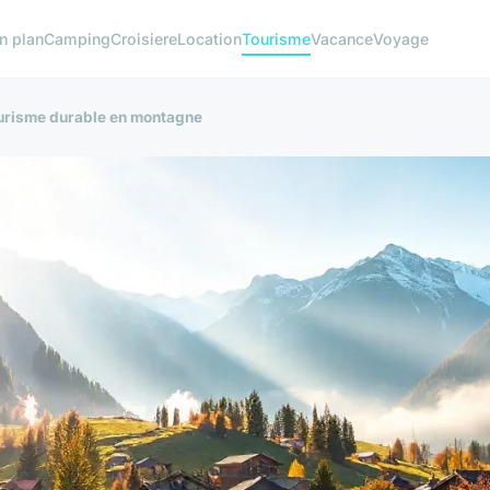
n plan
Camping
Croisiere
Location
Tourisme
Vacance
Voyage
tourisme durable en montagne