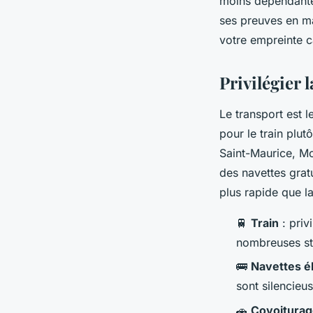
moins dépendante 
ses preuves en ma
votre empreinte c
Privilégier
Le transport est 
pour le train plut
Saint-Maurice, Mo
des navettes gratu
plus rapide que l
🚆
Train
: priv
nombreuses sta
🚌
Navettes é
sont silencieus
🚗
Covoitura