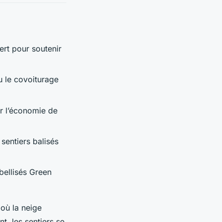
ert pour soutenir
ou le covoiturage
er l’économie de
 sentiers balisés
bellisés Green
où la neige
nt, les sentiers se