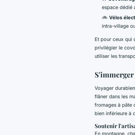
espace dédié a
🚲
Vélos élec
intra-village o
Et pour ceux qui 
privilégier le cov
utiliser les transp
S'immerger 
Voyager durablemen
flâner dans les m
fromages à pâte d
bien inférieure à
Soutenir l'arti
En montagne, cha