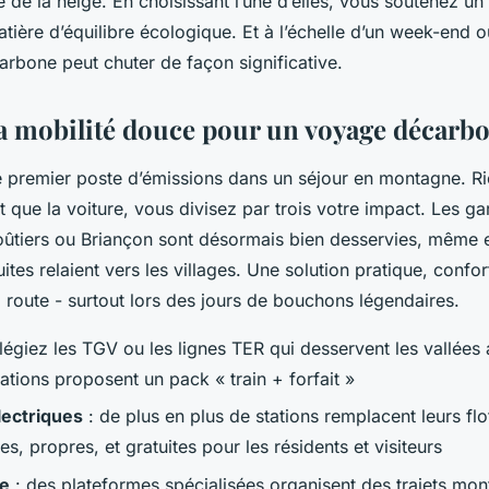
de la neige. En choisissant l’une d’elles, vous soutenez un 
tière d’équilibre écologique. Et à l’échelle d’un week-end 
arbone peut chuter de façon significative.
 la mobilité douce pour un voyage décarb
le premier poste d’émissions dans un séjour en montagne. Ri
ôt que la voiture, vous divisez par trois votre impact. Les g
ûtiers ou Briançon sont désormais bien desservies, même en
ites relaient vers les villages. Une solution pratique, confo
a route - surtout lors des jours de bouchons légendaires.
ilégiez les TGV ou les lignes TER qui desservent les vallées 
tions proposent un pack « train + forfait »
lectriques
: de plus en plus de stations remplacent leurs flot
es, propres, et gratuites pour les résidents et visiteurs
ge
: des plateformes spécialisées organisent des trajets mo