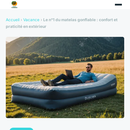
Accueil
›
Vacance
›
Le n°1 du matelas gonflable : confort et
praticité en extérieur