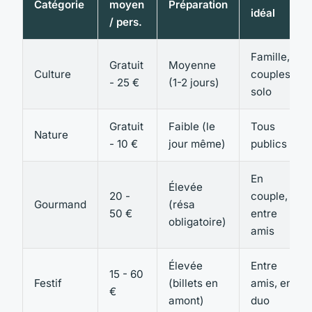
Catégorie
moyen
Préparation
idéal
/ pers.
Famille,
Gratuit
Moyenne
Culture
couples,
- 25 €
(1-2 jours)
solo
Gratuit
Faible (le
Tous
Nature
- 10 €
jour même)
publics
En
Élevée
20 -
couple,
Gourmand
(résa
50 €
entre
obligatoire)
amis
Élevée
Entre
15 - 60
Festif
(billets en
amis, en
€
amont)
duo