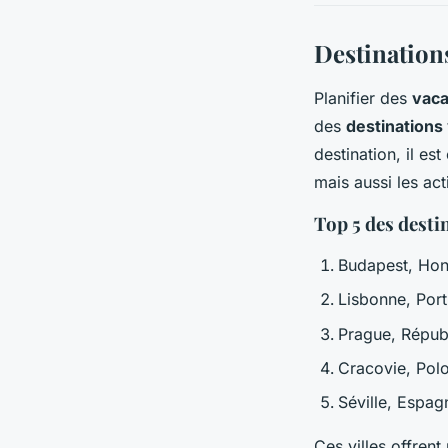
Destinations
Planifier des
vaca
des
destinations
destination, il e
mais aussi les act
Top 5 des desti
Budapest, Hon
Lisbonne, Port
Prague, Répub
Cracovie, Pol
Séville, Espag
Ces villes offrent