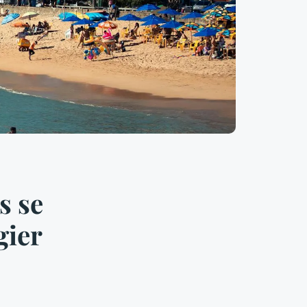
s se
gier