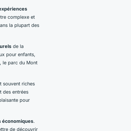
expériences
 être complexe et
ans la plupart des
urels
de la
eux pour enfants,
, le parc du Mont
nt souvent riches
t des entrées
plaisante pour
s économiques
.
ettre de découvrir