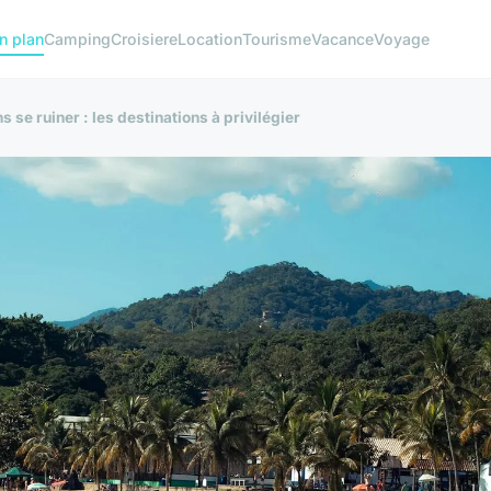
n plan
Camping
Croisiere
Location
Tourisme
Vacance
Voyage
s se ruiner : les destinations à privilégier