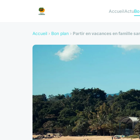
Accueil
Actu
Bo
Accueil
›
Bon plan
›
Partir en vacances en famille san