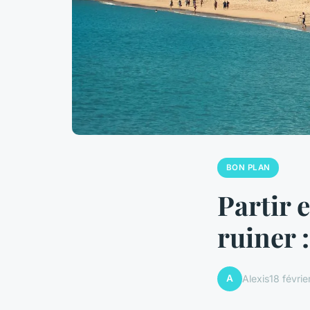
BON PLAN
Partir 
ruiner :
A
Alexis
18 févri