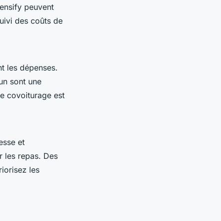
pensify peuvent
suivi des coûts de
nt les dépenses.
un sont une
e covoiturage est
esse et
r les repas. Des
riorisez les