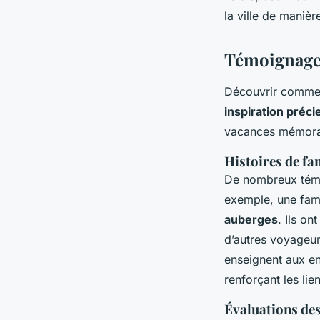
la ville de manièr
Témoignages
Découvrir comment
inspiration préc
vacances mémorabl
Histoires de fa
De nombreux témoig
exemple, une fami
auberges
. Ils o
d’autres voyageur
enseignent aux enf
renforçant les li
Évaluations des