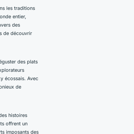
s les traditions
onde entier,
avers des
s de découvrir
éguster des plats
xplorateurs
sky écossais. Avec
monieux de
es histoires
s offrent un
orts imposants des