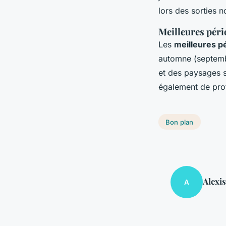
lors des sorties 
Meilleures pério
Les
meilleures pé
automne (septemb
et des paysages s
également de prof
Bon plan
Alexis
A