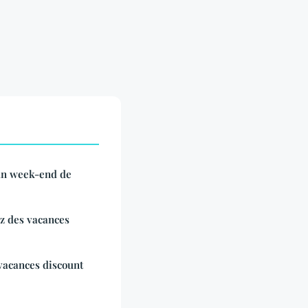
un week-end de
z des vacances
vacances discount