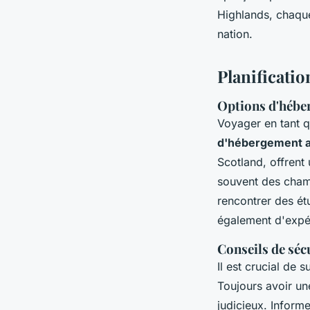
Highlands, chaque 
nation.
Planificati
Options d'hébe
Voyager en tant q
d'hébergement 
Scotland, offrent
souvent des chamb
rencontrer des ét
également d'expér
Conseils de séc
Il est crucial de 
Toujours avoir un
judicieux. Inform