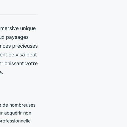
mmersive unique
aux paysages
ences précieuses
ent ce visa peut
richissant votre
e.
fre de nombreuses
ur acquérir non
rofessionnelle