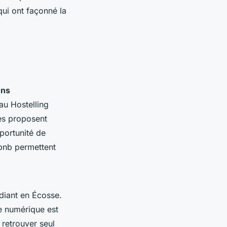
qui ont façonné la
ons
au Hostelling
res proposent
portunité de
rbnb permettent
udiant en Écosse.
e numérique est
 retrouver seul