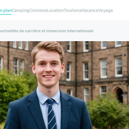
n plan
Camping
Croisiere
Location
Tourisme
Vacance
Voyage
portunités de carrière et immersion internationale