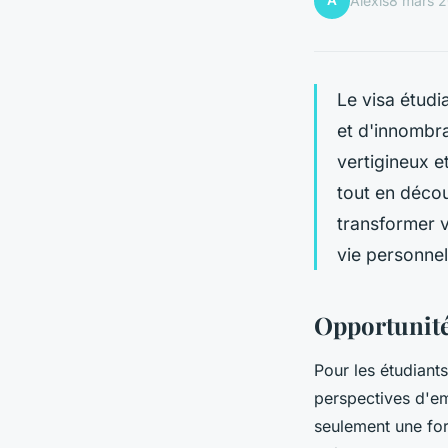
A
Alexis
8 mars 
Le visa étudi
et d'innombr
vertigineux 
tout en décou
transformer v
vie personnel
Opportunité
Pour les étudiant
perspectives d'emp
seulement une for