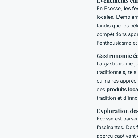
Événements cult
En Écosse,
les fe
locales. L'emblé
tandis que les cé
compétitions spor
l'enthousiasme et
Gastronomie éc
La gastronomie jo
traditionnels, tel
culinaires appréc
des
produits loc
tradition et d'inn
Exploration des
Écosse est pars
fascinantes. Des 
aperçu captivant 