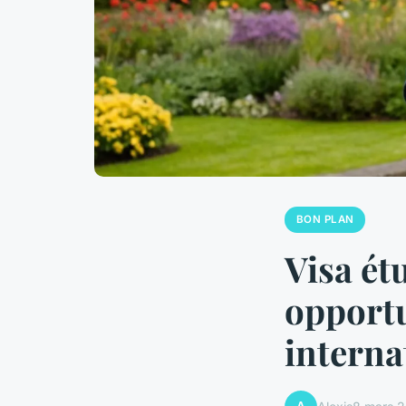
BON PLAN
Visa ét
opportu
interna