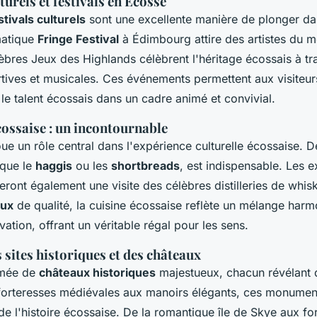
urels et festivals en Écosse
stivals culturels
sont une excellente manière de plonger dan
matique
Fringe Festival
à Édimbourg attire des artistes du m
lèbres Jeux des Highlands célèbrent l'héritage écossais à tr
tives et musicales. Ces événements permettent aux visiteur
 le talent écossais dans un cadre animé et convivial.
ossaise : un incontournable
ue un rôle central dans l'expérience culturelle écossaise. D
s que le
haggis
ou les
shortbreads
, est indispensable. Les e
ieront également une visite des célèbres distilleries de whi
aux
de qualité, la cuisine écossaise reflète un mélange har
ovation, offrant un véritable régal pour les sens.
 sites historiques et des châteaux
emée de
châteaux historiques
majestueux, chacun révélant d
forteresses médiévales aux manoirs élégants, ces monument
de l'histoire écossaise. De la romantique île de Skye aux f